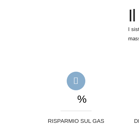
I
I si
mass
%
RISPARMIO SUL GAS
D