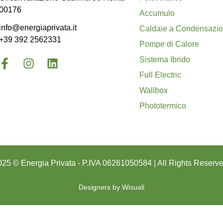
00176
Accumulo
info@energiaprivata.it
Caldaie a Condensazi
+39 392 2562331
Pompe di Calore
F
I
L
Sistema Ibrido
a
n
i
Full Electric
c
s
n
e
t
k
Wallbox
b
a
e
Phototermico
o
g
d
o
r
i
k
a
n
-
m
f
025 © Energia Privata - P.IVA 06261050584 | All Rights Reserve
Designers by
Wisuall
Privacy Policy
Cookie Policy