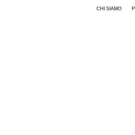
Vai
CHI SIAMO
P
al
contenuto
I