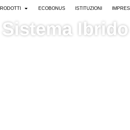
RODOTTI
ECOBONUS
ISTITUZIONI
IMPRE
Sistema Ibrido
l meglio di gas e luce gestiti in modo sma