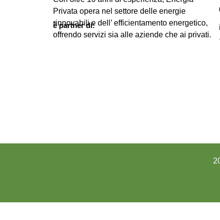
Privata opera nel settore delle energie
rinnovabili e dell’ efficientamento energetico,
è partner di:
offrendo servizi sia alle aziende che ai privati.
2